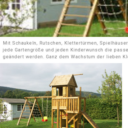
Mit Schaukeln, Rutschen, Klettertürmen, Spielhäuser
jede Gartengröße und jeden Kinderwunsch die pass
Spielgeräte
geändert werden. Ganz dem Wachstum der lieben Kl